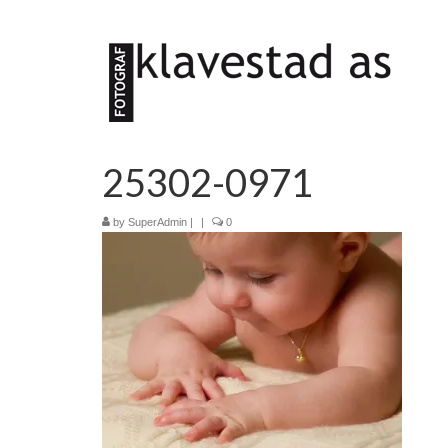
25302-0971
by
SuperAdmin
|
|
0