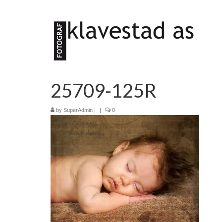
25709-125R
by
SuperAdmin
|
|
0